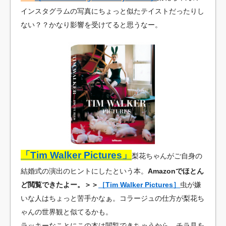
インスタグラムの写真にちょっと似たテイストだったりし
ない？？かなり影響を受けてると思うなー。
「Tim Walker Pictures」
梨花ちゃんがご自身の
結婚式の演出のヒントにしたという本。
Amazonでほとん
ど閲覧できたよー。＞＞
［Tim Walker Pictures］
虫が嫌
いな人はちょっと苦手かなぁ。コラージュの仕方が梨花ち
ゃんの世界観と似てるかも。
ラッキーなことにこの本は閲覧できちゃうから、チラ見を