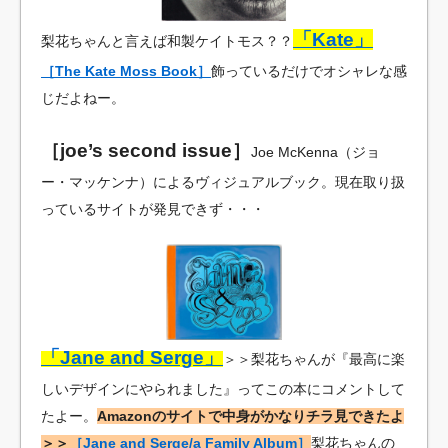
「Kate」
梨花ちゃんと言えば和製ケイトモス？？
［The Kate Moss Book］
飾っているだけでオシャレな感
じだよねー。
［joe’s second issue］
Joe McKenna（ジョ
ー・マッケンナ）によるヴィジュアルブック。現在取り扱
っているサイトが発見できず・・・
「Jane and Serge」
＞＞梨花ちゃんが『最高に楽
しいデザインにやられました』ってこの本にコメントして
たよー。
Amazonのサイトで中身がかなりチラ見できたよ
＞＞
［Jane and Serge/a Family Album］
梨花ちゃんの